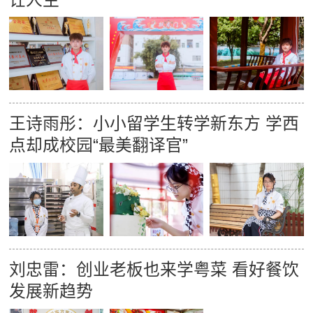
王诗雨彤：小小留学生转学新东方 学西
点却成校园“最美翻译官”
刘忠雷：创业老板也来学粤菜 看好餐饮
发展新趋势