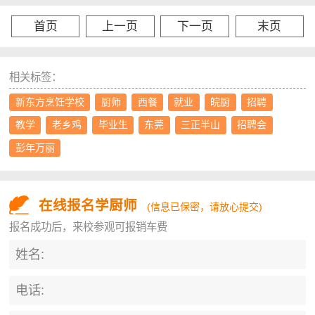
首页
上一页
下一页
末页
相关标签：
新东方烹饪学校
厨师
西餐
就业
皖厨
招聘
教学
老乡鸡
毕业生
东莞
三正半山
招聘会
彭年万丽
在线报名学厨师
(信息已保密，请放心提交)
报名成功后，来校参观可报销车费
姓名:
电话: