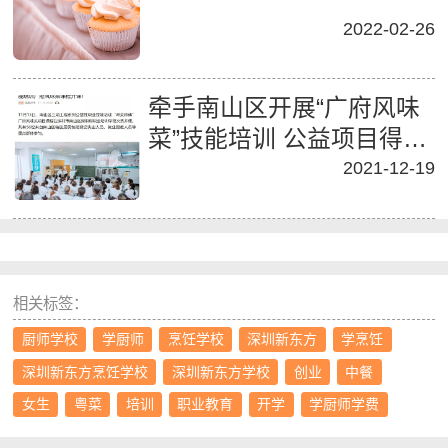
2022-02-26
牵手南山区开展“广府风味
菜”技能培训 公益项目得到
主流媒体关注报道
2021-12-19
相关标签：
厨师学校
学厨师
烹饪学校
深圳新东方
学烹饪
深圳新东方烹饪学校
深圳新东方学校
创业
中餐
女生
粤菜
培训
职业教育
开学
学厨师学费