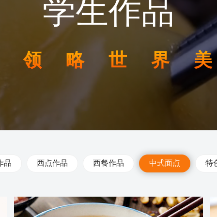
学生作品
你领略世界
作品
西点作品
西餐作品
中式面点
特