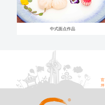
中式面点作品
官
坪