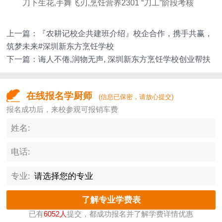
刀下生花,手舞飞刃,烹饪营养2301 “刀工”阶段考核
上一篇：
『农耕记校企共建班介绍』校企合作，携手共赢，
筑梦未来#深圳新东方烹饪学校
下一篇：
诲人不倦,润物无声, 深圳新东方烹饪学校创业帮扶
在线报名学厨师
(信息已保密，请放心提交)
报名成功后，来校参观可报销车费
姓名:
电话:
专业:
已有
6052人
提交，都成功报名并了解学费详情优惠